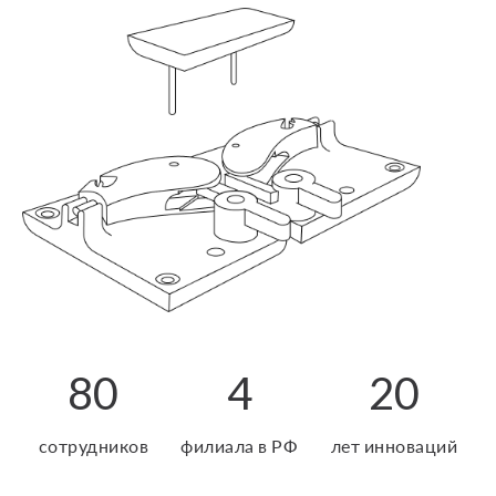
80
4
20
сотрудников
филиала в РФ
лет инноваций