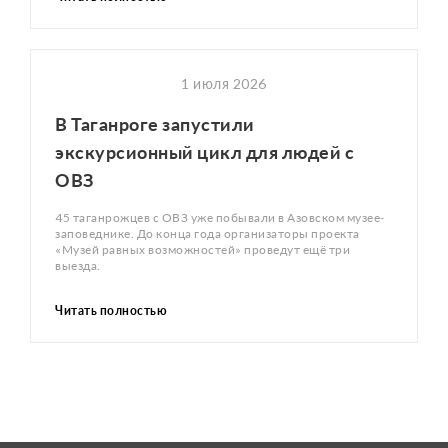
1 июля 2026
В Таганроге запустили
экскурсионный цикл для людей с
ОВЗ
45 таганрожцев с ОВЗ уже побывали в Азовском музее-
заповеднике. До конца года организаторы проекта
«Музей равных возможностей» проведут ещё три
выезда.
Читать полностью